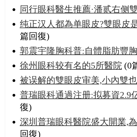
同行眼科醫生推薦·潘贰右侧雙
纯正汉人都為单眼皮?雙眼皮
篇回復)
郭震宇隆胸科普:自體脂肪豐胸
徐州眼科较有名的5所醫院
(0
被误解的雙眼皮审美,小內雙也
普瑞眼科通過注册:拟募資2.9
復)
深圳普瑞眼科醫院盛大開業,為
回復)