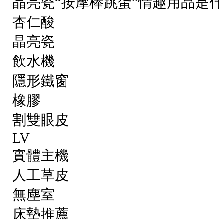
晶亮瓷“按摩棒跳蛋”情趣用品是
杏仁酸
晶亮瓷
飲水機
隱形鐵窗
橡膠
割雙眼皮
LV
實體主機
人工草皮
無塵室
床墊推薦