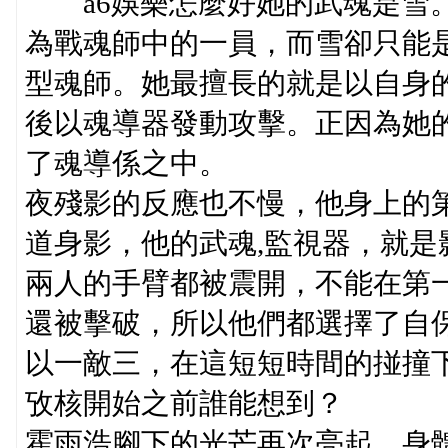
a6娛樂怎麼好她的武魂是雪。
為戰魂師中的一員，而雪卻只能
型魂師。她最擅長的就是以自身
後以魂導器發動攻擊。正因為她
了魂導係之中。
夜殘影的反應也不慢，他身上的
道身影，他的武魂,監視器，就是
兩人的手臂都被震開，不能在第
還被擊破，所以他們都選擇了自保
以一敵三，在這短短時間的掽撞
攷核開始之前誰能想到？
霍雨浩腳下的光芒再次亮起，身