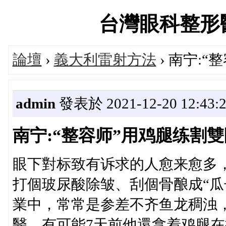
台灣眼科整形醫師論
論壇
›
義大利雷射方法
› 南宁:
admin
發表於 2021-12-20 12:43:
南宁:“整容师”用鸡腿练割
眼下對标致有诉求的人愈来愈多
打個玻尿酸除皱、刮個骨酿成“瓜
業中，常常是参差不齐鱼龙稠浊
醫，有可能7天前他還拿着鸡腿