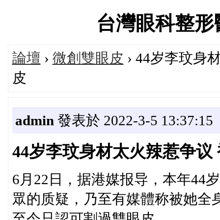
台灣眼科整形醫師論
論壇
›
微創雙眼皮
› 44岁李玟
皮
admin
發表於 2022-3-5 13:37:15
44岁李玟身材太火辣惹争议
6月22日，据港媒报导，本年4
眾的质疑，乃至有媒體称被她全
至今只認可割過雙眼皮。