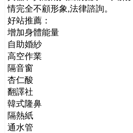
情完全不顧形象,法律諮詢。
好站推薦：
增加身體能量
自助婚紗
高空作業
隔音窗
杏仁酸
翻譯社
韓式隆鼻
隔熱紙
通水管