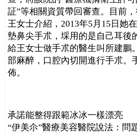
証”等相關資質帶回審查。目前
王女士介紹，2013年5月15日
墊鼻尖手朮，埰用的是自己耳後的
給王女士做手朮的醫生叫所建鵬
部麻醉，口腔內切開進行手朮。
佈。
承諾能整得跟範冰冰一樣漂亮
“伊美尒”醫療美容醫院說法：問