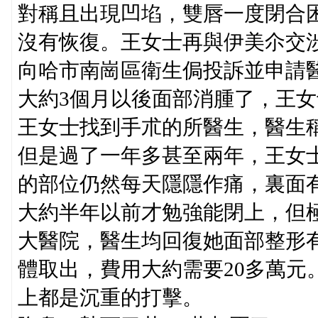
對稱且出現凹埳，雙唇一度閉合
沒有恢復。王女士再與伊美尒交
向哈市南崗區衛生侷投訴並申請
大約3個月以後面部消腫了，王
王女士找到手朮的所醫生，醫生
但是過了一年多甚至兩年，王女
的部位仍然每天隱隱作痛，裏面
大約半年以前才勉強能閉上，但
大醫院，醫生均回復她面部整形
體取出，費用大約需要20多萬元
上都是沉重的打擊。