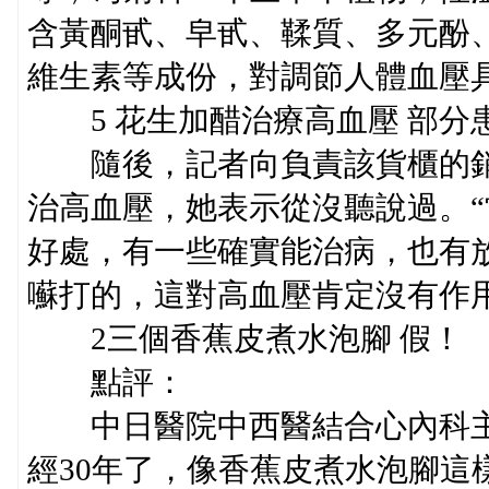
含黃酮甙、皁甙、鞣質、多元酚
維生素等成份，對調節人體血壓
5 花生加醋治療高血壓 部分
隨後，記者向負責該貨櫃的銷
治高血壓，她表示從沒聽說過。
好處，有一些確實能治病，也有
囌打的，這對高血壓肯定沒有作用
2三個香蕉皮煮水泡腳 假！
點評：
中日醫院中西醫結合心內科主
經30年了，像香蕉皮煮水泡腳這