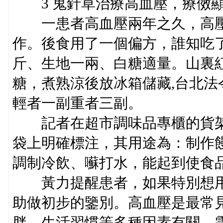
3 鬼針草治療高血壓，療傚顯
一患者高血壓兩年之久，高壓
作。後食用了一個偏方，誰知吃
斤、生地一兩、白糖適量。山裏
糖，煮熟涼後放冰箱儲藏,台北
輕者一副重者三副。
記者在超市調味品專櫃的貨架
袋上明確標注，其用途為：制作
調制冷飲、囌打水，能起到使食
黃力提醒患者，如果特別想用
助做初步的鑒別。高血壓是最常
胖、生活習慣等多種因素有關，