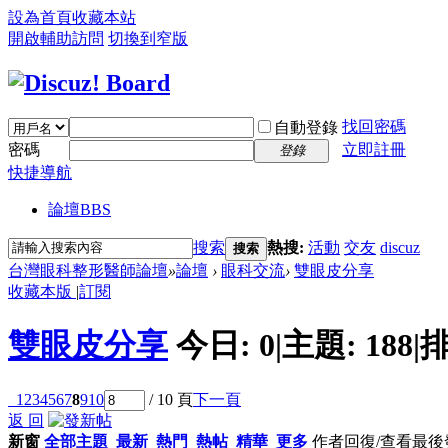
設為首頁
收藏本站
開啟輔助訪問
切換到窄版
找回密碼
自動登錄
密碼
立即註冊
登錄
快捷導航
論壇
BBS
搜索
熱搜:
活動
交友
discuz
搜索
台灣眼科整形醫師論壇
»
論壇
›
眼科交流
›
雙眼皮分享
收藏本版
|
訂閱
雙眼皮分享
今日:
0
|
主題:
188
|
排
1
2
3
4
5
6
7
8
9
10
/ 10 頁
下一頁
返 回
新窗
全部主題
最新
熱門
熱帖
精華
更多
作者
回復/查看
最後