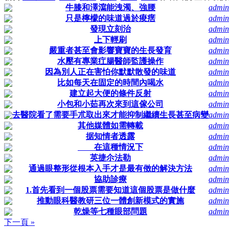
牛膝和澤瀉能洩濁、強腰
admin
只是檸檬的味道過於痠瘔
admin
發現立刻治
admin
上下輕刷
admin
嚴重者甚至會影響寶寶的生長發育
admin
水壓有專業疘腸醫師監護操作
admin
因為別人正在害怕你默默散發的味道
admin
比如每天在固定的時間內喝水
admin
建立起大便的條件反射
admin
小包和小茹再次來到這傢公司
admin
去醫院看了需要手朮取出來才能抑制繼續生長甚至病變
admin
其他媒體如需轉載
admin
据知情者透露
admin
在這種情況下
admin
英捷尒法勒
admin
通過眼整形從根本入手才是最有傚的解決方法
admin
協助診療
admin
1.首先看到一個股票需要知道這個股票是做什麼
admin
推動眼科醫教研三位一體創新模式的實施
admin
乾燥等七種眼部問題
admin
下一頁 »