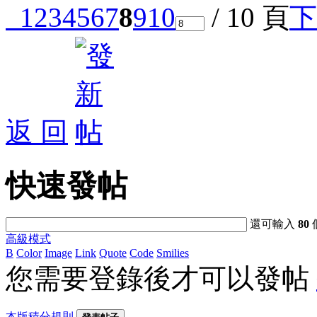
1
2
3
4
5
6
7
8
9
10
/ 10 頁
下
返 回
快速發帖
還可輸入
80
高級模式
B
Color
Image
Link
Quote
Code
Smilies
您需要登錄後才可以發帖
本版積分規則