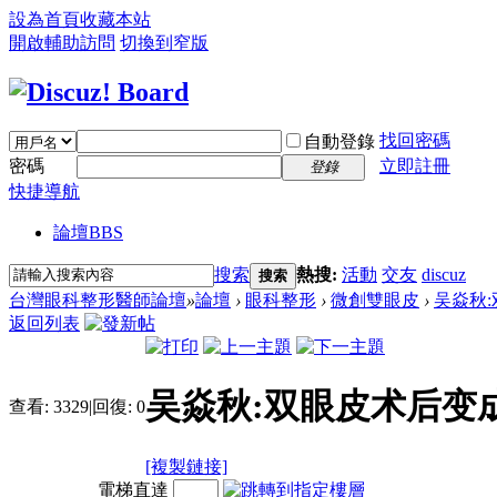
設為首頁
收藏本站
開啟輔助訪問
切換到窄版
找回密碼
自動登錄
密碼
立即註冊
登錄
快捷導航
論壇
BBS
搜索
熱搜:
活動
交友
discuz
搜索
台灣眼科整形醫師論壇
»
論壇
›
眼科整形
›
微創雙眼皮
›
吴焱秋:
返回列表
吴焱秋:双眼皮术后变
查看:
3329
|
回復:
0
[複製鏈接]
電梯直達