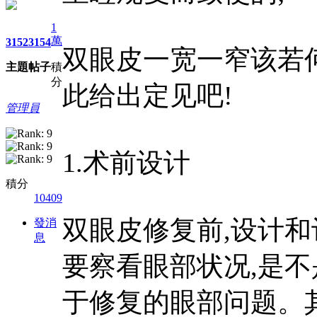
1
萬
3152
3154
双眼皮一宽一窄该若
主題
帖子
積
分
此给出定见吧!
管理員
1.术前设计
積分
10409
双眼皮修复前,设计和
發消
息
要察看眼部状况,是
于修复的眼部问题。其