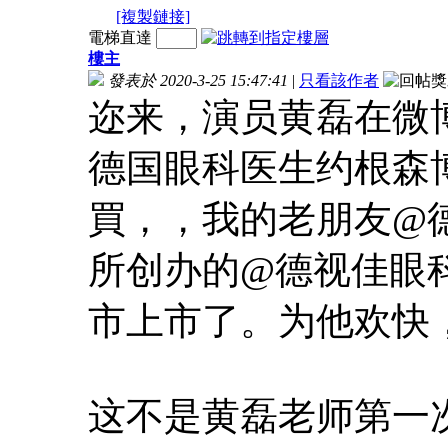
[複製鏈接]
電梯直達
樓主
發表於 2020-3-25 15:47:41
|
只看該作者
迩来，演员黄磊在微
德国眼科医生约根森博
買
，，我的老朋友@德视佳
所创办的@德视佳眼科E
市上市了。为他欢快
这不是黄磊老师第一次