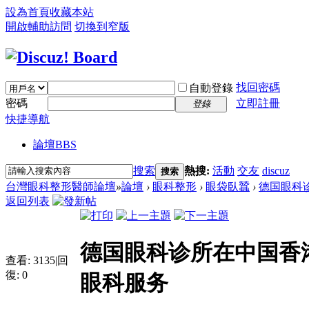
設為首頁
收藏本站
開啟輔助訪問
切換到窄版
找回密碼
自動登錄
密碼
立即註冊
登錄
快捷導航
論壇
BBS
搜索
熱搜:
活動
交友
discuz
搜索
台灣眼科整形醫師論壇
»
論壇
›
眼科整形
›
眼袋臥蠶
›
德国眼科诊
返回列表
德国眼科诊所在中国香
查看:
3135
|
回
復:
0
眼科服务