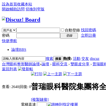
設為首頁
收藏本站
開啟輔助訪問
切換到窄版
找回密碼
自動登錄
密碼
立即註冊
登錄
快捷導航
論壇
BBS
搜索
熱搜:
活動
交友
discuz
搜索
台灣眼科整形醫師論壇
»
論壇
›
眼科交流
›
雙眼皮分享
›
普瑞眼科
返回列表
普瑞眼科醫院集團将全
查看:
2640
|
回復:
0
[複製鏈接]
電梯直達