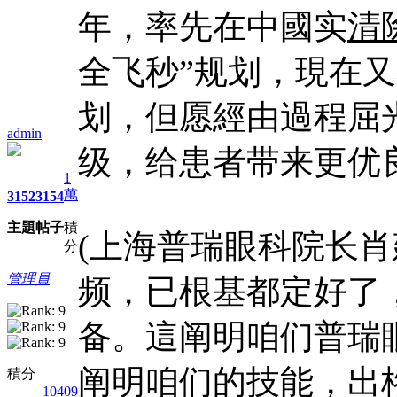
年，率先在中國实
清
全飞秒”规划，現在又
划，但愿經由過程屈
admin
级，给患者带来更优
1
萬
3152
3154
主題
帖子
積
(上海普瑞眼科院长肖
分
管理員
频，已根基都定好了
备。這阐明咱们普瑞
阐明咱们的技能，出
積分
10409